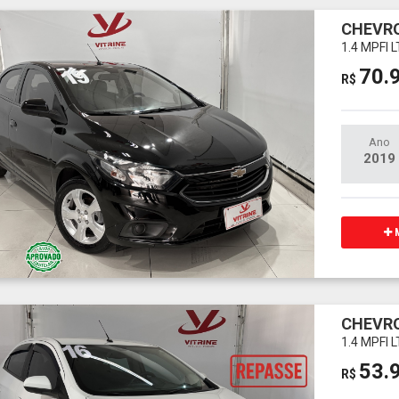
CHEVRO
1.4 MPFI 
70.
R$
Ano
2019
M
CHEVRO
1.4 MPFI 
53.
R$