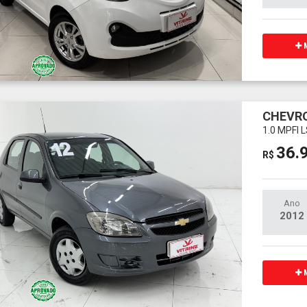
M
CHEVRO
1.0 MPFI 
36.
R$
Ano
2012
M