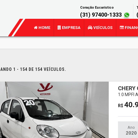
Coração Eucarístico
T
(31) 97400-1333
HOME
EMPRESA
VEÍCULOS
FINAN
NDO 1 - 154 DE 154 VEÍCULOS.
CHERY 
1.0 MPFI
40.
R$
Ano
2020