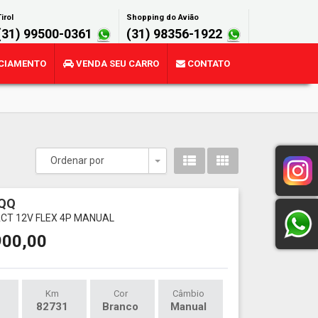
irol
Shopping do Avião
(31) 99500-0361
(31) 98356-1922
CIAMENTO
VENDA SEU CARRO
CONTATO
Ordenar por
Toggle Dropdown
QQ
 ACT 12V FLEX 4P MANUAL
900,00
Km
Cor
Câmbio
82731
Branco
Manual