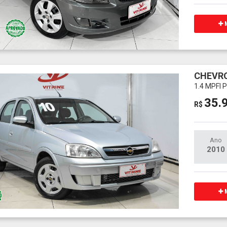
M
CHEVR
1.4 MPFI
35.
R$
Ano
2010
M