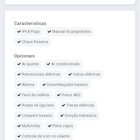
Características
IPVA Pago
Manual do proprietário
Chave Reserva
Opcionais
Ar quente
Ar condicionado
Retrovisores elétricos
Vidros elétricos
Alarme
Desembaçador traseiro
Farol de neblina
Freios ABS
Rodas de liga leve
Travas elétricas
Limpador traseiro
Direção Hidraulica
Multimídia
Porta copos
Controle de som no volante