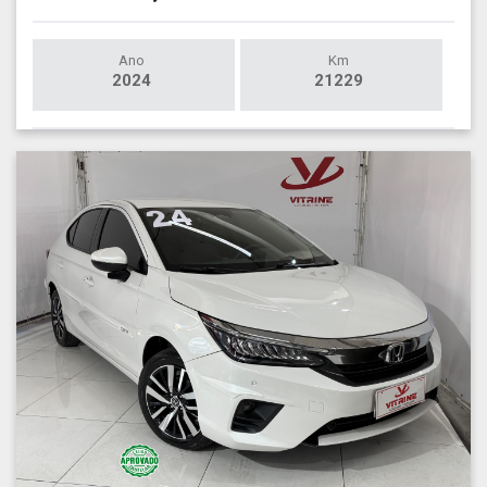
Ano
Km
2024
21229