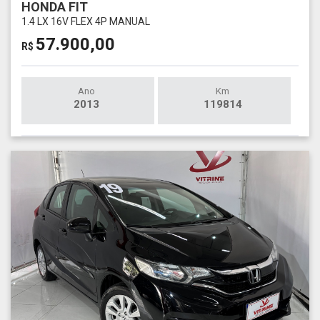
HONDA FIT
1.4 LX 16V FLEX 4P MANUAL
57.900,00
R$
Ano
Km
2013
119814