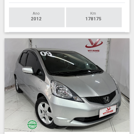
Ano
Km
2012
178175