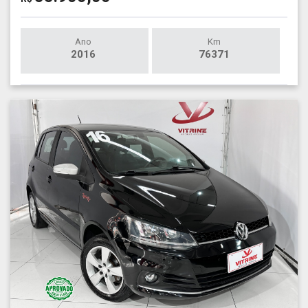
Ano
Km
2016
76371