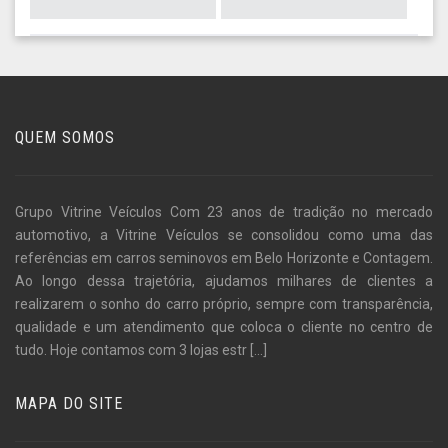
QUEM SOMOS
Grupo Vitrine Veículos Com 23 anos de tradição no mercado
automotivo, a Vitrine Veículos se consolidou como uma das
referências em carros seminovos em Belo Horizonte e Contagem.
Ao longo dessa trajetória, ajudamos milhares de clientes a
realizarem o sonho do carro próprio, sempre com transparência,
qualidade e um atendimento que coloca o cliente no centro de
tudo. Hoje contamos com 3 lojas estr
[...]
MAPA DO SITE