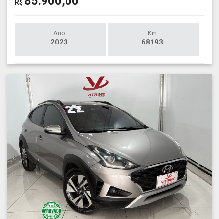
85.900,00
R$
Ano
Km
2023
68193