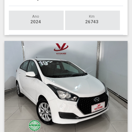
Ano
Km
2024
26743